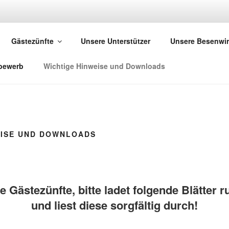
GE 2019 IN VOLKERT
Gästezünfte
Unsere Unterstützer
Unsere Besenwir
19
bewerb
Wichtige Hinweise und Downloads
EISE UND DOWNLOADS
e Gästezünfte, bitte ladet folgende Blätter r
und liest diese sorgfältig durch!